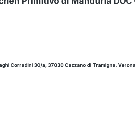
schen Primitivo di Manduria DOC
aghi Corradini 30/a, 37030 Cazzano di Tramigna, Verona 