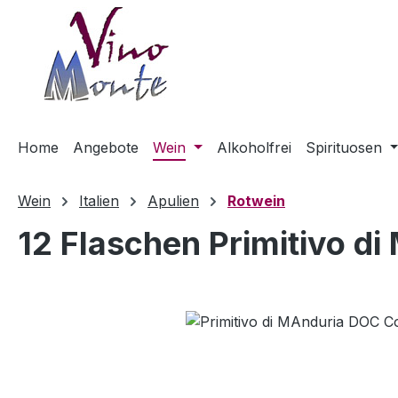
m Hauptinhalt springen
Zur Suche springen
Zur Hauptnavigation springen
Home
Angebote
Wein
Alkoholfrei
Spirituosen
Wein
Italien
Apulien
Rotwein
12 Flaschen Primitivo d
Bildergalerie überspringen