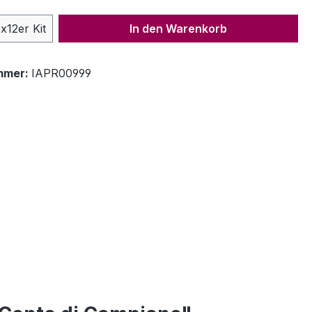
 Anzahl: Gib den gewünschten Wert ein 
x12er Kit
In den Warenkorb
mmer:
IAPR00999