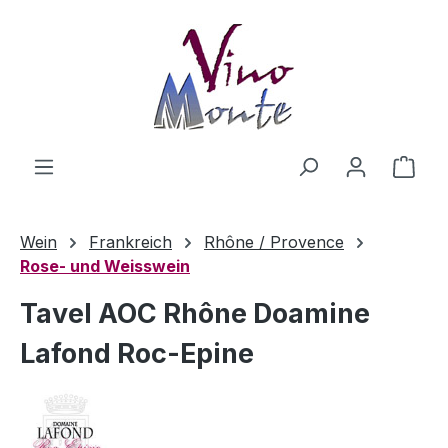
Zum Hauptinhalt springen
Ware
Wein
Frankreich
Rhône / Provence
Rose- und Weisswein
Tavel AOC Rhône Doamine
Lafond Roc-Epine