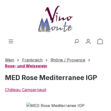
Zum Hauptinhalt springen
Ware
Wein
Frankreich
Rhône / Provence
Rose- und Weisswein
MED Rose Mediterranee IGP
Château Camparnaud
Bildergalerie überspringen