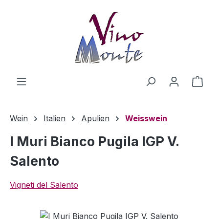
Zum Hauptinhalt springen
Ware
Wein
Italien
Apulien
Weisswein
I Muri Bianco Pugila IGP V.
Salento
Vigneti del Salento
Bildergalerie überspringen