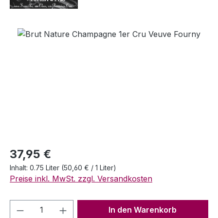
Bildergalerie überspringen
Regulärer Preis:
37,95 €
Inhalt:
0.75 Liter
(50,60 € / 1 Liter)
Preise inkl. MwSt. zzgl. Versandkosten
Produkt Anzahl: Gib den gewünschten We
In den Warenkorb