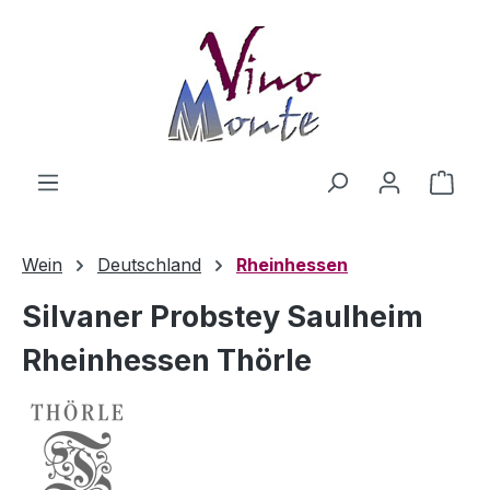
Zum Hauptinhalt springen
Ware
Wein
Deutschland
Rheinhessen
Silvaner Probstey Saulheim
Rheinhessen Thörle