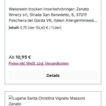
Weisswein trocken Inverkehrbringer: Zenato
Winery srl, Strada San Benedetto, 8, 37019
Peschiera del Garda VR, Italien Allergenhinweis:
enthält Sulfite Herkunft: Lombardei / Italien
Inhalt:
0.75 Liter
(14,60 € / 1 Liter)
Jahrgang: 2022 Rebsorten: Trebbiano di Lugana
Alc. 13,5% Vol Information für Allergiker: Dieser
Wein kann Sulfite, Eiweiss, Gelantine und Milch
enthalten. Inhalt: 0,75 Liter Serviertemperatur:
8-10 Grad Celsius Sehr ausgewogener
Regulärer Preis:
Ab
10,95 €
feinfruchtiger Weisswein mit den Aromen von
Preise inkl. MwSt. zzgl. Versandkosten
Birnen und Akazienblüten.Von den besten
Parzellen der Lage "San Benedetto" kommt
Details
diese mittlerweile kultverdächtige Weisswein von
Zenato. Frischer Sommerwein ideal für leichte
Vorspeisen und feine Fischgerichte.