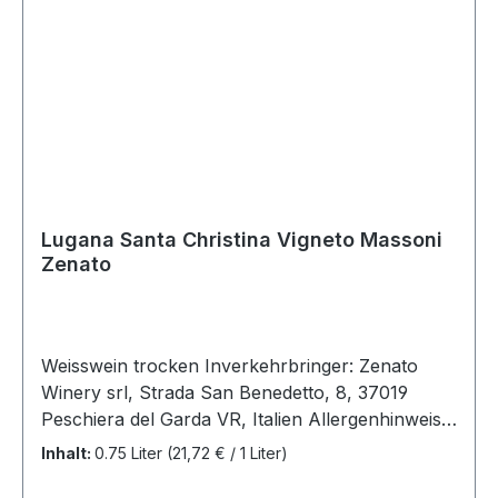
Lugana Santa Christina Vigneto Massoni
Zenato
Weisswein trocken Inverkehrbringer: Zenato
Winery srl, Strada San Benedetto, 8, 37019
Peschiera del Garda VR, Italien Allergenhinweis:
enthält Sulfite Herkunft: Lombardei / Italien
Inhalt:
0.75 Liter
(21,72 € / 1 Liter)
Jahrgang: 2025 Rebsorten: Trebbiano di Lugana