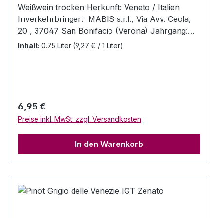
Weißwein trocken Herkunft: Veneto / Italien
Inverkehrbringer: MABIS s.r.l., Via Avv. Ceola,
20 , 37047 San Bonifacio (Verona) Jahrgang:
2022 Rebsorten: Pinot Grigio Alc. 12 % Vol. RZ:
Inhalt:
0.75 Liter
(9,27 € / 1 Liter)
5,2g/l Allergenhinweis: enthält Sulfit Inhalt: 0,75
Liter Anbaugebiet und Weinausbau:
Regulärer Preis:
6,95 €
Preise inkl. MwSt. zzgl. Versandkosten
In den Warenkorb