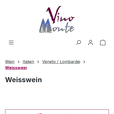
Zum Hauptinhalt springen
Ware
Wein
Italien
Veneto / Lombardei
Weisswein
Weisswein