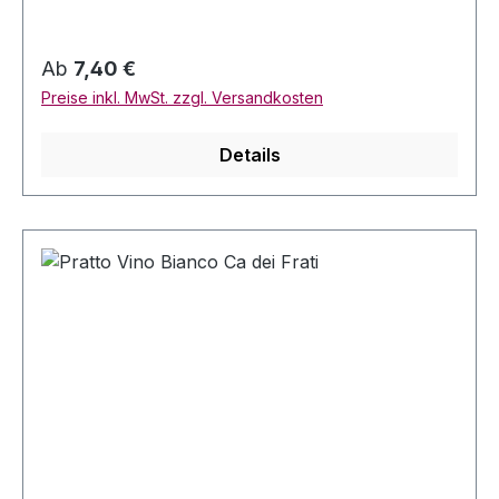
Sulfite Inhalt: 0,75 Liter Serviertemperatur: 8-10
Grad Celsius
Regulärer Preis:
Ab
7,40 €
Preise inkl. MwSt. zzgl. Versandkosten
Details