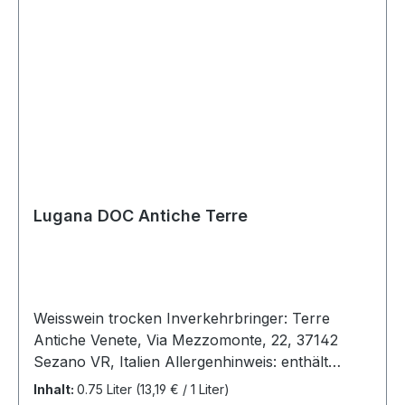
Lugana DOC Antiche Terre
Weisswein trocken Inverkehrbringer: Terre
Antiche Venete, Via Mezzomonte, 22, 37142
Sezano VR, Italien Allergenhinweis: enthält
Sulfite Herkunft: Lombardei / Italien Jahrgang:
Inhalt:
0.75 Liter
(13,19 € / 1 Liter)