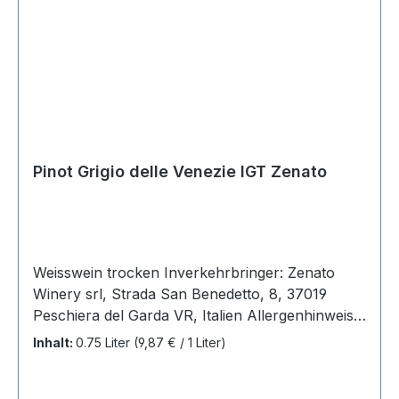
Pinot Grigio delle Venezie IGT Zenato
Weisswein trocken Inverkehrbringer: Zenato
Winery srl, Strada San Benedetto, 8, 37019
Peschiera del Garda VR, Italien Allergenhinweis:
enthält Sulfite Herkunft: Lombardei / Italien
Inhalt:
0.75 Liter
(9,87 € / 1 Liter)
Jahrgang: 2022 Rebsorten: Pinot Grigio Alc.
12,5% Vol Information für Allergiker: enthält