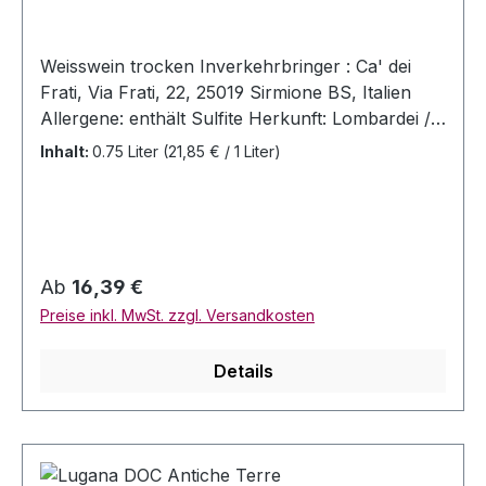
Weisswein trocken Inverkehrbringer : Ca' dei
Frati, Via Frati, 22, 25019 Sirmione BS, Italien
Allergene: enthält Sulfite Herkunft: Lombardei /
Italien Jahrgang: 2021 Rebsorten: Turbiano Alc.
Inhalt:
0.75 Liter
(21,85 € / 1 Liter)
13,5% Vol Allergenhinweis: enthält Sulfite Inhalt:
0,75 Liter Serviertemperatur: 8-10 Grad Celsius
Goldgelb, gute Konzentration.Kräftiger Duft nach
reifen Früchten, Pfirsichen, Äpfeln und
Teerosen, vollmundig, dicht gewoben, wärmend
Regulärer Preis:
Ab
16,39 €
am Gaumen, mit schöner mineralischer Säure.
Preise inkl. MwSt. zzgl. Versandkosten
Details