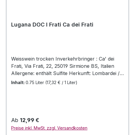
Lugana DOC I Frati Ca dei Frati
Weisswein trocken Inverkehrbringer : Ca' dei
Frati, Via Frati, 22, 25019 Sirmione BS, Italien
Allergene: enthält Sulfite Herkunft: Lombardei /
Italien Jahrgang: 2025 Rebsorten: Turbiana Alc.
Inhalt:
0.75 Liter
(17,32 € / 1 Liter)
13% Vol Allergenhinweis: enthält Sulfite Inhalt:
0,75 Liter Serviertemperatur: 8-10 Grad Celsius
Zutaten: Trauben, Konservierungsmittel und
Sulfite Brennwert: 322kJ/78kcal -per 100ml
Kohlenhydrate: 1,2g /100ml davon Zucker:
Regulärer Preis:
Ab
12,99 €
0,6g/100ml Enthält geringe Mengen von Fett,
Preise inkl. MwSt. zzgl. Versandkosten
gesättigten Fettsäuren, Eiweiß und Salz Sehr