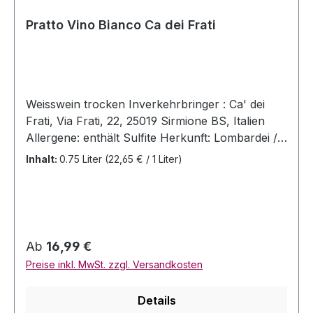
Pratto Vino Bianco Ca dei Frati
Weisswein trocken Inverkehrbringer : Ca' dei
Frati, Via Frati, 22, 25019 Sirmione BS, Italien
Allergene: enthält Sulfite Herkunft: Lombardei /
Italien Jahrgang: 2021 Rebsorten: Turbiano,
Inhalt:
0.75 Liter
(22,65 € / 1 Liter)
Chardonnay und Sauvignon Blanc Alc. 13,5%
Vol Allergenhinweis: enthält Sulfite Inhalt: 0,75
Liter Serviertemperatur: 8-10 Grad Celsius
Vergärung im Stahltank. Verfeinerung im
Stahltank auf der Hefe für 12 Monate, danach
Regulärer Preis:
Ab
16,99 €
weitere zwei Monate Reifung auf der
Preise inkl. MwSt. zzgl. Versandkosten
Flasche.Noten von exotischen Früchten im
Bouquet, feine mineralische Note, pflanzliche
Details
Duftnuancen, voll im Geschmack, reich,